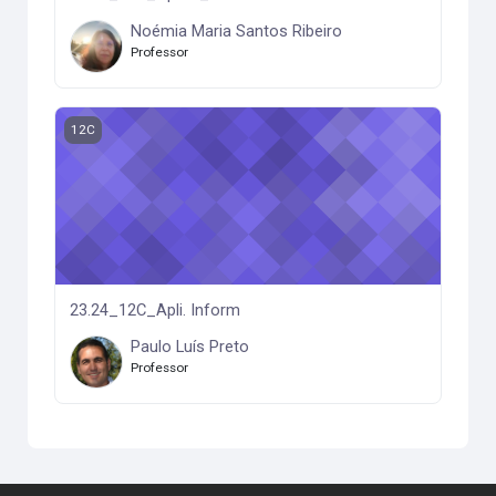
Noémia Maria Santos Ribeiro
Professor
23.24_12C_Apli. Inform
12C
23.24_12C_Apli. Inform
Paulo Luís Preto
Professor