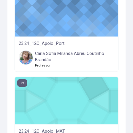
23.24_12C_Apoio_Port.
Carla Sofia Miranda Abreu Coutinho
Brandão
Professor
23.24_12C_Apoio_MAT
12C
23.24_12C_Apoio_MAT