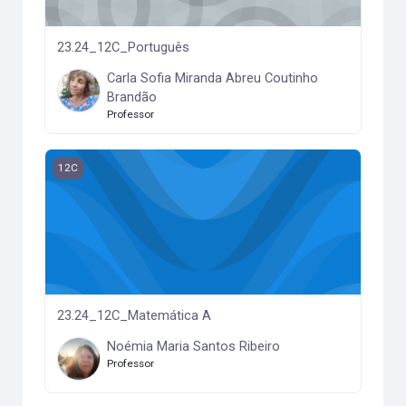
23.24_12C_Português
Carla Sofia Miranda Abreu Coutinho
Brandão
Professor
23.24_12C_Matemática A
12C
23.24_12C_Matemática A
Noémia Maria Santos Ribeiro
Professor