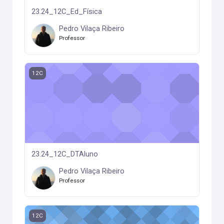
23.24_12C_Ed_Física
Pedro Vilaça Ribeiro
Professor
23.24_12C_DTAluno
12C
23.24_12C_DTAluno
Pedro Vilaça Ribeiro
Professor
23.24_12C_Apoio_Port.
12C