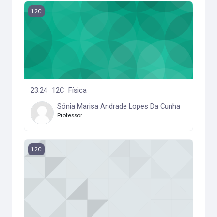
23.24_12C_Física
12C
23.24_12C_Física
Sónia Marisa Andrade Lopes Da Cunha
Professor
23.24_12C_Ed_Física
12C