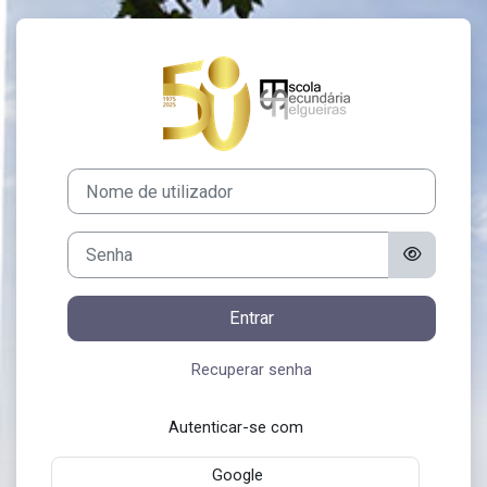
Ir para o conteúdo principal
Entrar em ESF 
Nome de utilizador
Senha
Entrar
Recuperar senha
Autenticar-se com
Google