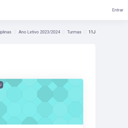
Entrar
iplinas
Ano Letivo 2023/2024
Turmas
11J
.24_11J_ModColetivas
J