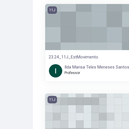
23.24_11J_EstMovimento
11J
23.24_11J_EstMovimento
Ilda Marisa Teles Meneses Santo
Professor
23.24_11J_BasTreinDesp
11J