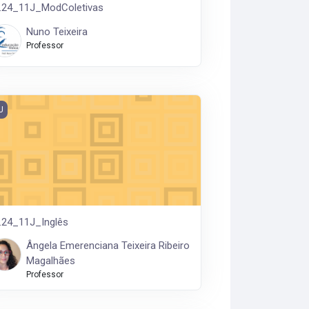
.24_11J_ModColetivas
Nuno Teixeira
Professor
24_11J_Inglês
J
.24_11J_Inglês
Ângela Emerenciana Teixeira Ribeiro
Magalhães
Professor