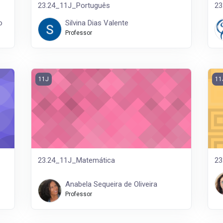
23.24_11J_Português
23
o
Silvina Dias Valente
Professor
23.24_11J_Matemática
23.
11J
11
23.24_11J_Matemática
23
Anabela Sequeira de Oliveira
Professor