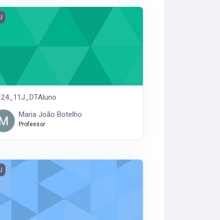
.24_11J_DTAluno
J
.24_11J_DTAluno
Maria João Botelho
Professor
24_11J_AniLazer
J