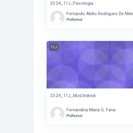
23.24_11J_Psicologia
Fernando Abílio Rodrigues De Mel
Professor
23.24_11J_Mod.Individi
11J
23.24_11J_Mod.Individi
Fernandina Maria G. Faria
Professor