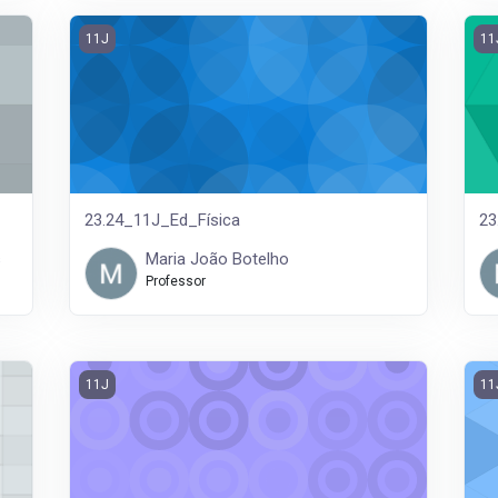
23.24_11J_Ed_Física
23
11J
11
23.24_11J_Ed_Física
23
s
Maria João Botelho
Professor
23.24_11J_Area Int
23.
11J
11