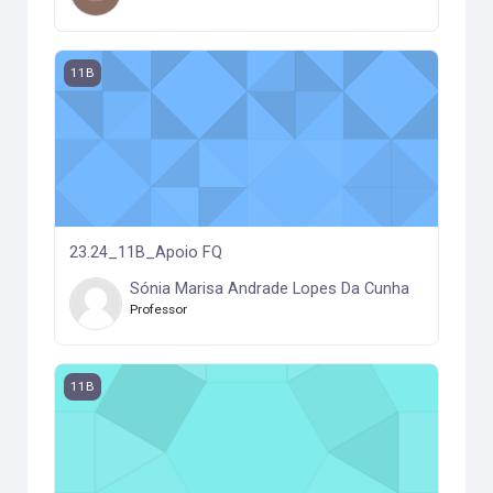
23.24_11B_Apoio FQ
11B
23.24_11B_Apoio FQ
Sónia Marisa Andrade Lopes Da Cunha
Professor
23.24_11B_Apoio Biol
11B