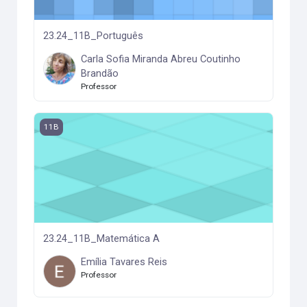
23.24_11B_Português
Carla Sofia Miranda Abreu Coutinho
Brandão
Professor
23.24_11B_Matemática A
11B
23.24_11B_Matemática A
Emília Tavares Reis
Professor