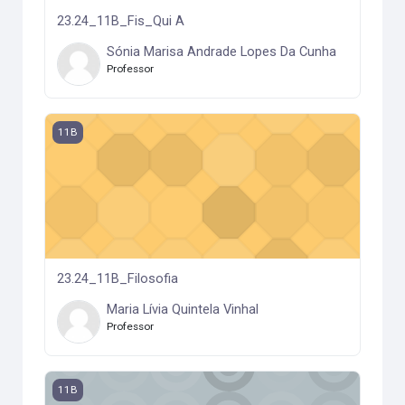
23.24_11B_Fis_Qui A
Sónia Marisa Andrade Lopes Da Cunha
Professor
23.24_11B_Filosofia
11B
23.24_11B_Filosofia
Maria Lívia Quintela Vinhal
Professor
23.24_11B_EMRC
11B