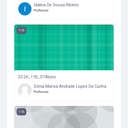
Idalina De Sousa Ribeiro
Professor
23.24_11B_DTAluno
11B
23.24_11B_DTAluno
Sónia Marisa Andrade Lopes Da Cunha
Professor
23.24_11B_Bio_Geo
11B