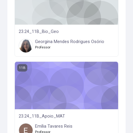
23.24_11B_Bio_Geo
Georgina Mendes Rodrigues Osório
Professor
23.24_11B_Apoio_MAT
11B
23.24_11B_Apoio_MAT
Emília Tavares Reis
Professor