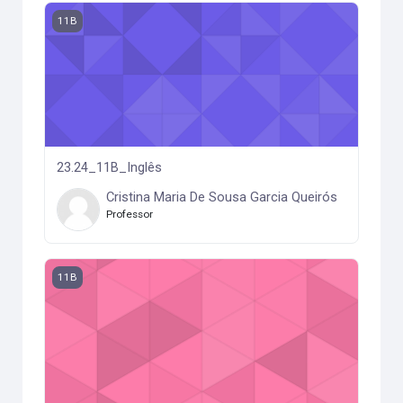
23.24_11B_Inglês
11B
23.24_11B_Inglês
Cristina Maria De Sousa Garcia Queirós
Professor
23.24_11B_Fis_Qui A
11B