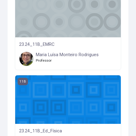
23.24_11B_EMRC
Maria Luísa Monteiro Rodrigues
Professor
23.24_11B_Ed_Física
11B
23.24_11B_Ed_Física